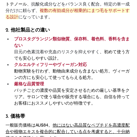
トテノール
、抗酸化成分などをバランス良く配合。特定の単一成
分だけに頼らず、
複数の有効成分が相乗的にまつ毛をサポートす
る設計
になっています。
2. 他社製品との違い
プロスタグランジン類似物質、保存料、着色料、香料を含ま
ない
目元の色素沈着や充血のリスクを抑えやすく
、初めて使う方
でも安心しやすい設計。
クルエルティフリーやヴィーガン対応
動物実験を行わず、動物由来成分も含まない処方。ヴィーガ
ンの方にも安心して使ってもらえる処方。
厳格な品質管理
バッチごとの濃度や品質を安定させるための厳しい基準をク
リア。サロンで使う場合や販売する場合にも、自信を持って
お客様におススメしやすいのが特徴です。
3. 価格帯
一般販売価格はAU$84。
他にはない高品質なペプチドを高濃度配
合や植物エキスを複合的に配合している点を考慮すると、十分納