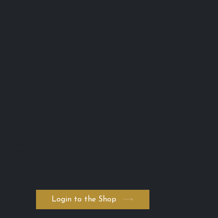
Phone:
0401 666 902
info@lashadvance.com.au
eMail:
66 Hight Street
Toowong
QLD 4102 Australia
ABN: 74 594 531 502
AICIS: NIC1011795
・Return and Refund Policy
・Shipping Policy
・Private Policy
・Terms and Conditions
・Serum ADVANCED. byK
・FAQ
Login to the Shop