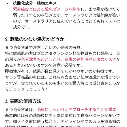
抗酸化成分・植物エキス
紫外線などによる酸化ダメージを抑制
し、まつ毛が抜けたり
弱ったりするのを防ぎます。オーストラリアは紫外線が強い
ので、オーストラリアに住んでいる方にはとてもおススメの
成分です。
2. 刺激の少ない処方かどうか
まつ毛美容液で注意したいのが刺激の有無。
特に敏感肌の方はプロスタグランジン類似物質を含む製品は、目
の周りが
色素沈着を起こしたり、皮膚の違和感や充血のリスク
が
あると言われていますので注意が必要です。
即効性が有り、結果が目に見えてわかりやすいのが特徴です。
サロン専売品の中には、これらを含まない低刺激設計が増えてい
ますが、含まれているものも多いので購入時には成分表をしっか
りチェックしましょう！
3. 実際の使用方法
まつ毛美容液は、
毛根にしっかりとアプローチすることが重要
。
基本的には夜の洗顔後に生え際に塗布して寝るパターンが多いで
す。朝メイク前に使う場合も、アイラインやマスカラを塗る前の