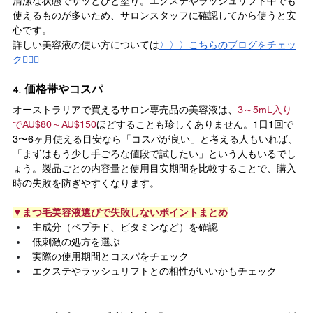
清潔な状態でサッとひと塗り。エクステやラッシュリフト中でも
使えるものが多いため、サロンスタッフに確認してから使うと安
心です。
詳しい美容液の使い方については
〉〉〉こちらのブログをチェッ
ク💁🏼‍♀️
4. 価格帯やコスパ
オーストラリアで買えるサロン専売品の美容液は、
3～5mL入り
でAU$80～AU$150
ほどすることも珍しくありません。1日1回で
3〜6ヶ月使える目安なら「コスパが良い」と考える人もいれば、
「まずはもう少し手ごろな値段で試したい」という人もいるでし
ょう。製品ごとの内容量と使用目安期間を比較することで、購入
時の失敗を防ぎやすくなります。
▼まつ毛美容液選びで失敗しないポイントまとめ
主成分（ペプチド、ビタミンなど）を確認
低刺激の処方を選ぶ
実際の使用期間とコスパをチェック
エクステやラッシュリフトとの相性がいいかもチェック