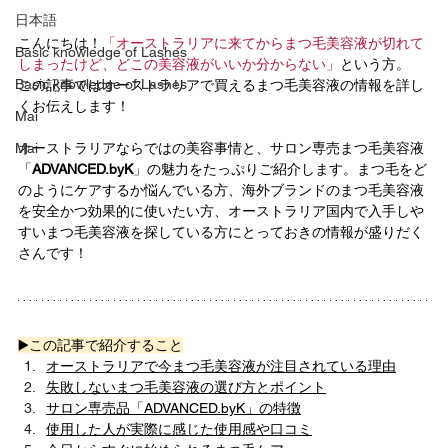
日本語
こんにちは！
「オーストラリアに来てからまつ毛美容液が切れて
Basic knowledge of Lashes
しまったけど、どこの美容液がいいか分からない」
という方。
Basic knowledge of Lashes
この記事ではオーストラリアで買えるまつ毛美容液の情報を詳し
くお伝えします！
Mai
Mai
オーストラリアならではの美容事情と、サロン専売まつ毛美容液
「
ADVANCED.byK
」の魅力をたっぷりご紹介します。まつ毛をど
のようにケアするか悩んでいる方、海外ブランドのまつ毛美容液
を安全かつ効果的に使いたい方、オーストラリア国内で入手しや
すいまつ毛美容液を探している方にとっておきの情報が盛りだく
さんです！
▶️この記事で紹介すること
オーストラリアで今まつ毛美容液が注目されている理由
失敗しないまつ毛美容液の選び方とポイント
サロン専売品「ADVANCED.byK」の特徴
使用した人が実際に感じた使用感や口コミ