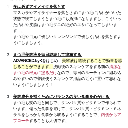
夜は必ずアイメイクを落とす
マスカラやアイライナーを落とさずにまつ毛に汚れがついた
状態で寝てしまうとまつ毛にも負担になりますし、
こういっ
た汚れや皮脂はまつ毛ダニの絶好のエサになってしまいま
す…。
まつ毛や目元に優しいクレンジングで優しく汚れを落とすよ
うにしましょう。
まつ毛美容液を毎日継続して塗布する
ADVANCED.byK
をはじめ、
美容液は継続することで効果を感
じることができます。
洗顔後のスキンケアをする前の
清潔な
まつ毛の根元に塗るだけ
なので、毎日のルーティンに組み込
みやすいので普段使うスキンケア用品の近くに置いて忘れな
いようにしましょう！
美容成分を補うためにバランスの良い食事を心がける
まつ毛も髪の毛と同じで、タンパク質やビタミンで作られて
います。偏った食事を避けて、タンパク質・ビタミン・ミネ
ラルをしっかり食事から取るようにすることで、
内側からア
プローチ
することも大切です。