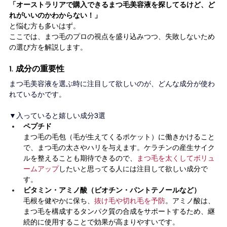
「オーストラリアで購入できるまつ毛美容液を探してるけど、ど
れがいいのかわからない！」
と悩む方も多いはず。
ここでは、まつ毛のプロの視点を盛り込みつつ、失敗しないため
の選び方を解説します。
1. 成分の重要性
まつ毛美容液を選ぶ時に注目して欲しいのが、どんな成分が使わ
れているかです。
▼入っていると嬉しい成分3選
ペプチド
まつ毛の毛包（毛が生えてくるポケット）に働きかけること
で、まつ毛の太さやハリを与えます。ケラチンの産生サイク
ルを整えることも期待できるので、
まつ毛を太くしてボリュ
ームアップ
したいと思ってる人には注目して欲しい成分で
す。
ビタミン・アミノ酸（ビオチン・パントテノールなど）
毛根を健やかに保ち、
抜け毛や切れ毛を予防
。アミノ酸は、
まつ毛を構成するタンパク質の合成をサポートするため、継
続的に使用することで効果が高まりやすいです。