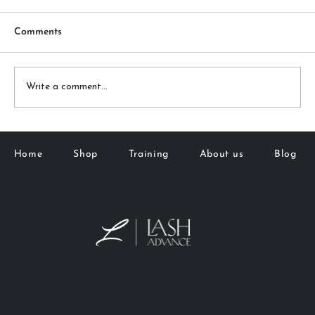
Comments
Write a comment...
オーストラリアの自然派コスメ・美容製
Home
Shop
Training
About us
Blog
品おすすめは？人気ブランド＆選び方ガ
イド
M&K Goto Holdings Pty Ltd
Lash Advance™