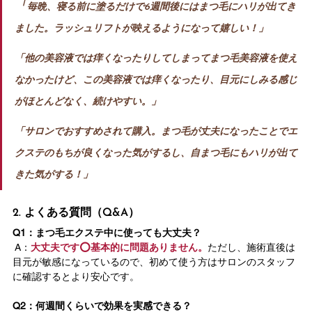
「
毎晩、寝る前に塗るだけで6週間後にはまつ毛にハリが出てき
ました。ラッシュリフトが映えるようになって嬉しい！」
「他の美容液では痒くなったりしてしまってまつ毛美容液を使え
なかったけど、この美容液では痒くなったり、目元にしみる感じ
がほとんどなく、続けやすい。」
「サロンでおすすめされて購入。まつ毛が丈夫になったことでエ
クステのもちが良くなった気がするし、自まつ毛にもハリが出て
きた気がする！」
2. よくある質問（Q&A）
Q1：まつ毛エクステ中に使っても大丈夫？
 A：
大丈夫です⭕️基本的に問題ありません。
ただし、施術直後は
目元が敏感になっているので、初めて使う方はサロンのスタッフ
に確認するとより安心です。
Q2：何週間くらいで効果を実感できる？