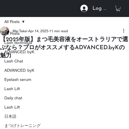
Log In
All Posts
Mai Takei
Apr 14, 2025
11 min read
All Posts
【2025年版】まつ毛美容液をオーストラリアで選
Lash technique
ぶなら？プロがオススメするADVANCED.byKの
ADVANCED. byK
魅力
Lash Chat
ADVANCED. byK
Eyelash serum
Lash Lift
Daily chat
Lash Lift
日本語
まつげトレーニング