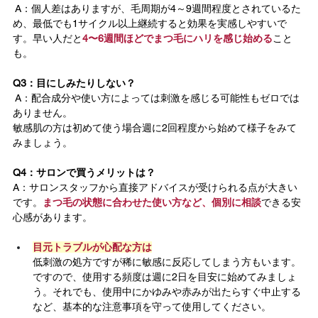
 A：個人差はありますが、毛周期が4～9週間程度とされているた
め、最低でも1サイクル以上継続すると効果を実感しやすいで
す。早い人だと
4〜6週間ほどでまつ毛にハリを感じ始める
こと
も。
Q3：目にしみたりしない？
 A：配合成分や使い方によっては刺激を感じる可能性もゼロでは
ありません。
敏感肌の方は初めて使う場合週に2回程度から始めて様子をみて
みましょう。
Q4：サロンで買うメリットは？
A：サロンスタッフから直接アドバイスが受けられる点が大きい
です。
まつ毛の状態に合わせた使い方など、個別に相談
できる安
心感があります。
目元トラブルが心配な方は
低刺激の処方ですが稀に敏感に反応してしまう方もいます。
ですので、使用する頻度は週に2日を目安に始めてみましょ
う。それでも、使用中にかゆみや赤みが出たらすぐ中止する
など、基本的な注意事項を守って使用してください。