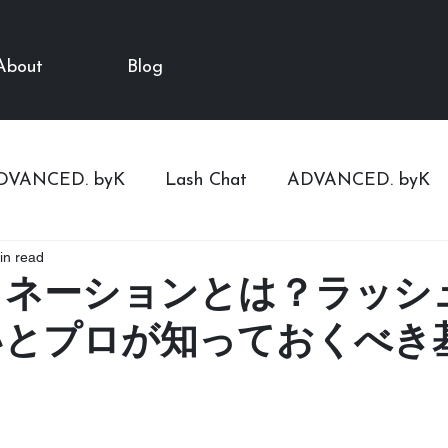
About
Blog
DVANCED. byK
Lash Chat
ADVANCED. byK
in read
日本語
まつげトレーニング
日本語
Basic kn
ミネーションとは？ラッシ
いとプロが知っておくべき
Mai
Mai