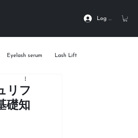
Log In
Eyelash serum
Lash Lift
owledge of Lashes
ュリフ
基礎知