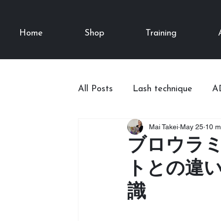
Home
Shop
Training
All Posts
Lash technique
A
Mai Takei
May 25
10 m
Daily chat
Lash Lift
ブロウラ
トとの違
Basic knowledge of Lashes
識