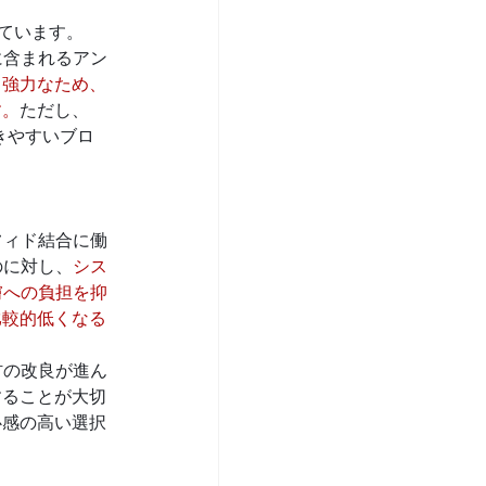
ています。
に含まれるアン
く強力なため、
す。
ただし、
きやすいブロ
フィド結合に働
のに対し、
シス
膚への負担を抑
比較的低くなる
材の改良が進ん
することが大切
心感の高い選択