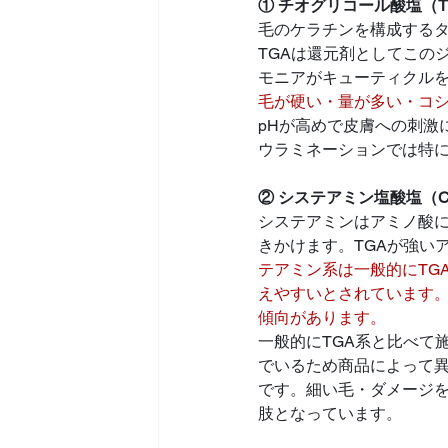
① チオグリコール酸塩（TGA / 
毛のケラチンを構成するタ
TGAは還元剤としてこの
モニアがキューティクル
毛が硬い・量が多い・コ
pHが高めで皮膚への刺激
ウラミネーションでは特
② システアミン塩酸塩（Cyst
システアミンはアミノ酸に
きかけます。TGAが強い
テアミン系は一般的にTG
えやすいとされています
傾向があります。
一般的にTGA系と比べて
でいるため商品によって
です。細い毛・ダメージ
肢となっています。