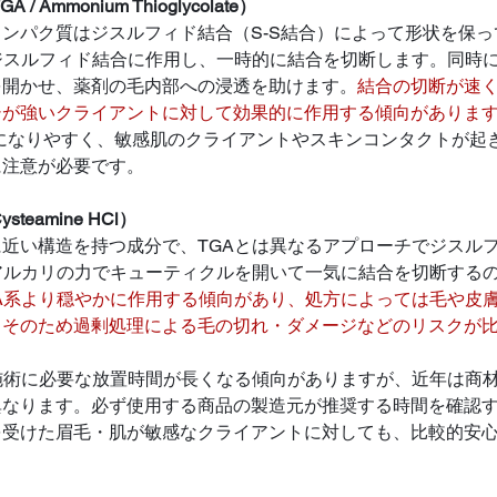
Ammonium Thioglycolate）
ンパク質はジスルフィド結合（S-S結合）によって形状を保っ
ジスルフィド結合に作用し、一時的に結合を切断します。同時
を開かせ、薬剤の毛内部への浸透を助けます。
結合の切断が速
シが強いクライアントに対して効果的に作用する傾向がありま
になりやすく、敏感肌のクライアントやスキンコンタクトが起
に注意が必要です。
eamine HCl）
近い構造を持つ成分で、TGAとは異なるアプローチでジスル
アルカリの力でキューティクルを開いて一気に結合を切断する
A系より穏やかに作用する傾向があり、処方によっては毛や皮
。そのため過剰処理による毛の切れ・ダメージなどのリスクが
施術に必要な放置時間が長くなる傾向がありますが、近年は商
異なります。必ず使用する商品の製造元が推奨する時間を確認
を受けた眉毛・肌が敏感なクライアントに対しても、比較的安