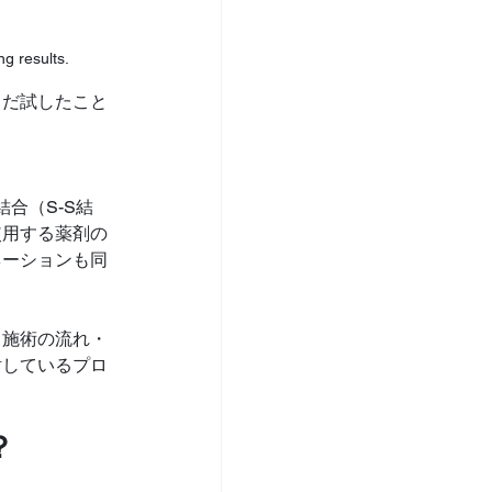
g results.
まだ試したこと
？
結合（S-S結
使用する薬剤の
ネーションも同
・施術の流れ・
討しているプロ
？